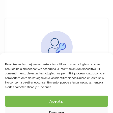
Para ofrecer las mejores experiencias, utilizamos tecnologías como las
You must be logged in to access this
cookies para almacenar y/o acceder a la información del dispositivo. El
course
consentimiento de estas tecnologías nos permitirá procesar datos como el
comportamiento de navegación o las identificaciones únicas en este sitio.
This course is only available for registered
No consentir o retirar el consentimiento, puede afectar negativamente a
users.
ciertas características y funciones.
Aceptar
Click here to login
Denegar