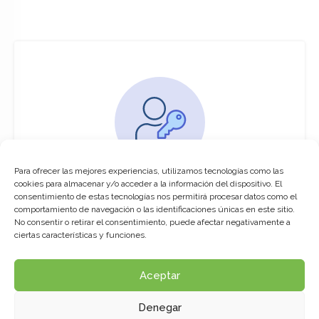
Para ofrecer las mejores experiencias, utilizamos tecnologías como las
You must be logged in to access this
cookies para almacenar y/o acceder a la información del dispositivo. El
course
consentimiento de estas tecnologías nos permitirá procesar datos como el
comportamiento de navegación o las identificaciones únicas en este sitio.
This course is only available for registered
No consentir o retirar el consentimiento, puede afectar negativamente a
users.
ciertas características y funciones.
Aceptar
Click here to login
Denegar