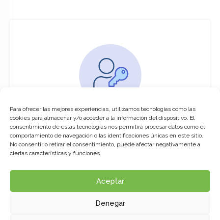
Para ofrecer las mejores experiencias, utilizamos tecnologías como las
You must be logged in to access this
cookies para almacenar y/o acceder a la información del dispositivo. El
course
consentimiento de estas tecnologías nos permitirá procesar datos como el
comportamiento de navegación o las identificaciones únicas en este sitio.
This course is only available for registered
No consentir o retirar el consentimiento, puede afectar negativamente a
users.
ciertas características y funciones.
Aceptar
Click here to login
Denegar