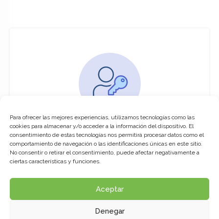
Para ofrecer las mejores experiencias, utilizamos tecnologías como las
You must be logged in to access this
cookies para almacenar y/o acceder a la información del dispositivo. El
course
consentimiento de estas tecnologías nos permitirá procesar datos como el
comportamiento de navegación o las identificaciones únicas en este sitio.
This course is only available for registered
No consentir o retirar el consentimiento, puede afectar negativamente a
users.
ciertas características y funciones.
Aceptar
Click here to login
Denegar