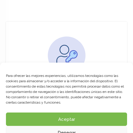
Para ofrecer las mejores experiencias, utilizamos tecnologías como las
You must be logged in to access this
cookies para almacenar y/o acceder a la información del dispositivo. El
course
consentimiento de estas tecnologías nos permitirá procesar datos como el
comportamiento de navegación o las identificaciones únicas en este sitio.
This course is only available for registered
No consentir o retirar el consentimiento, puede afectar negativamente a
users.
ciertas características y funciones.
Aceptar
Click here to login
Denegar