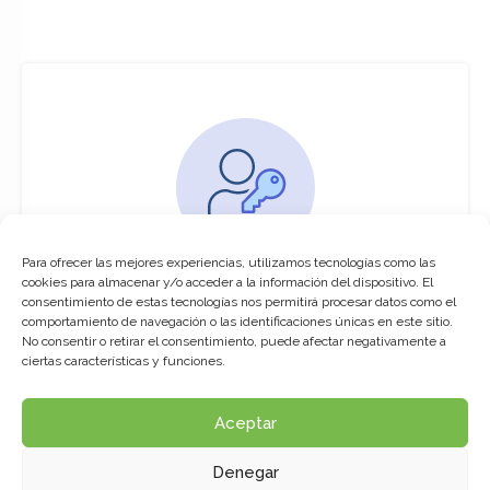
Para ofrecer las mejores experiencias, utilizamos tecnologías como las
You must be logged in to access this
cookies para almacenar y/o acceder a la información del dispositivo. El
course
consentimiento de estas tecnologías nos permitirá procesar datos como el
comportamiento de navegación o las identificaciones únicas en este sitio.
This course is only available for registered
No consentir o retirar el consentimiento, puede afectar negativamente a
users.
ciertas características y funciones.
Aceptar
Click here to login
Denegar