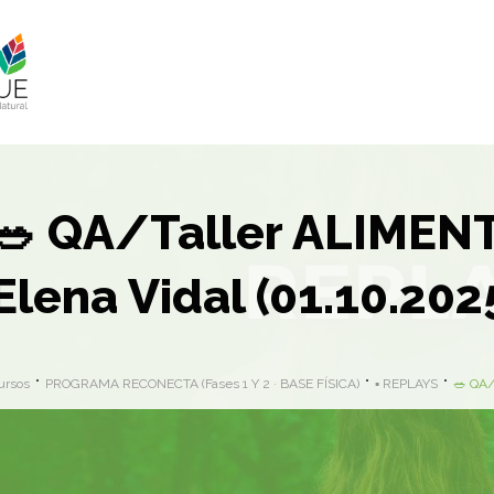
🥗 QA/Taller ALIMEN
Elena Vidal (01.10.202
ursos
PROGRAMA RECONECTA (Fases 1 Y 2 · BASE FÍSICA)
▪️ REPLAYS
🥗 QA/