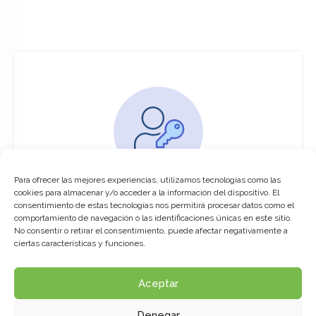
Para ofrecer las mejores experiencias, utilizamos tecnologías como las
You must be logged in to access this
cookies para almacenar y/o acceder a la información del dispositivo. El
course
consentimiento de estas tecnologías nos permitirá procesar datos como el
comportamiento de navegación o las identificaciones únicas en este sitio.
This course is only available for registered
No consentir o retirar el consentimiento, puede afectar negativamente a
users.
ciertas características y funciones.
Aceptar
Click here to login
Denegar