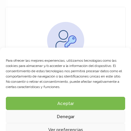
Para ofrecer las mejores experiencias, utilizamos tecnologías como las
You must be logged in to access this
cookies para almacenar y/o acceder a la información del dispositivo. El
course
consentimiento de estas tecnologías nos permitirá procesar datos como el
comportamiento de navegación o las identificaciones únicas en este sitio.
This course is only available for registered
No consentir o retirar el consentimiento, puede afectar negativamente a
users.
ciertas características y funciones.
Aceptar
Click here to login
Denegar
Ver preferencias