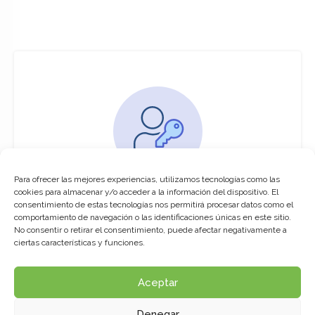
Para ofrecer las mejores experiencias, utilizamos tecnologías como las
You must be logged in to access this
cookies para almacenar y/o acceder a la información del dispositivo. El
course
consentimiento de estas tecnologías nos permitirá procesar datos como el
comportamiento de navegación o las identificaciones únicas en este sitio.
This course is only available for registered
No consentir o retirar el consentimiento, puede afectar negativamente a
users.
ciertas características y funciones.
Aceptar
Click here to login
Denegar