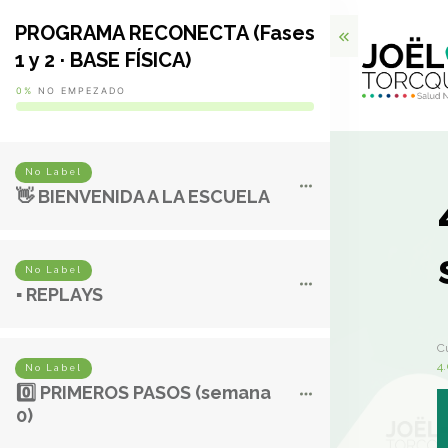
PROGRAMA RECONECTA (Fases
1 y 2 · BASE FÍSICA)
0%
NO EMPEZADO
No Label
👋 BIENVENIDA A LA ESCUELA
No Label
▪️ REPLAYS
C
4.
No Label
0️⃣ PRIMEROS PASOS (semana
0)