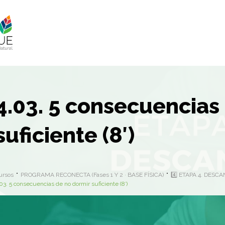
4.03. 5 consecuencias
suficiente (8′)
ursos
PROGRAMA RECONECTA (Fases 1 Y 2 · BASE FÍSICA)
4️⃣ ETAPA 4. DESC
03. 5 consecuencias de no dormir suficiente (8′)