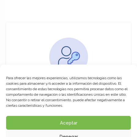
Para ofrecer las mejores experiencias, utilizamos tecnologías como las
You must be logged in to access this
cookies para almacenar y/o acceder a la información del dispositivo. El
course
consentimiento de estas tecnologías nos permitirá procesar datos como el
comportamiento de navegación o las identificaciones únicas en este sitio.
This course is only available for registered
No consentir o retirar el consentimiento, puede afectar negativamente a
users.
ciertas características y funciones.
Aceptar
Click here to login
Denegar