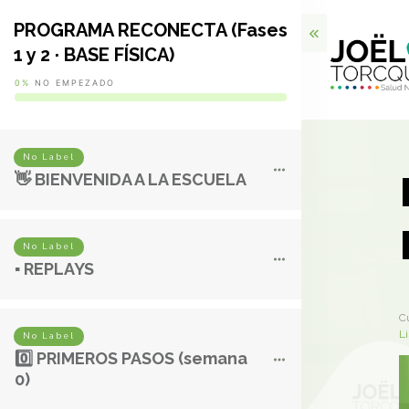
PROGRAMA RECONECTA (Fases
1 y 2 · BASE FÍSICA)
0%
NO EMPEZADO
No Label
👋 BIENVENIDA A LA ESCUELA
No Label
▪️ REPLAYS
C
L
No Label
0️⃣ PRIMEROS PASOS (semana
0)