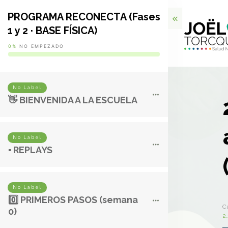
PROGRAMA RECONECTA (Fases
1 y 2 · BASE FÍSICA)
0%
NO EMPEZADO
No Label
👋 BIENVENIDA A LA ESCUELA
No Label
▪️ REPLAYS
No Label
0️⃣ PRIMEROS PASOS (semana
C
0)
2.