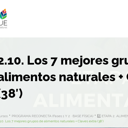
2.10. Los 7 mejores g
alimentos naturales + 
(38′)
ursos
PROGRAMA RECONECTA (Fases 1 Y 2 · BASE FÍSICA)
2️⃣ ETAPA 2. ALI
10. Los 7 mejores grupos de alimentos naturales + Claves extra (38′)