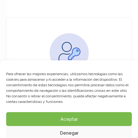
Para ofrecer las mejores experiencias, utilizamos tecnologías como las
You must be logged in to access this
cookies para almacenar y/o acceder a la información del dispositivo. El
course
consentimiento de estas tecnologías nos permitirá procesar datos como el
comportamiento de navegación o las identificaciones únicas en este sitio.
This course is only available for registered
No consentir o retirar el consentimiento, puede afectar negativamente a
users.
ciertas características y funciones.
Aceptar
Click here to login
Denegar