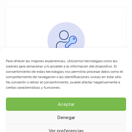
Para ofrecer las mejores experiencias, utilizamos tecnologías como las
You must be logged in to access this
cookies para almacenar y/o acceder a la información del dispositivo. El
course
consentimiento de estas tecnologías nos permitirá procesar datos como el
comportamiento de navegación o las identificaciones únicas en este sitio.
This course is only available for registered
No consentir o retirar el consentimiento, puede afectar negativamente a
users.
ciertas características y funciones.
Aceptar
Click here to login
Denegar
Ver preferencias