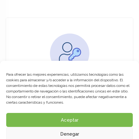
Para ofrecer las mejores experiencias, utilizamos tecnologías como las
You must be logged in to access this
cookies para almacenar y/o acceder a la información del dispositivo. El
course
consentimiento de estas tecnologías nos permitirá procesar datos como el
comportamiento de navegación o las identificaciones únicas en este sitio.
This course is only available for registered
No consentir o retirar el consentimiento, puede afectar negativamente a
users.
ciertas características y funciones.
Aceptar
Click here to login
Denegar