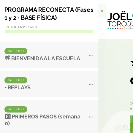
PROGRAMA RECONECTA (Fases
1 y 2 · BASE FÍSICA)
0%
NO EMPEZADO
No Label
👋 BIENVENIDA A LA ESCUELA
No Label
▪️ REPLAYS
C
⭐ 
No Label
0️⃣ PRIMEROS PASOS (semana
0)