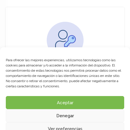
Para ofrecer las mejores experiencias, utilizamos tecnologías como las
You must be logged in to access this
cookies para almacenar y/o acceder a la información del dispositivo. El
course
consentimiento de estas tecnologías nos permitirá procesar datos como el
comportamiento de navegación o las identificaciones únicas en este sitio.
This course is only available for registered
No consentir o retirar el consentimiento, puede afectar negativamente a
users.
ciertas características y funciones.
Aceptar
Click here to login
Denegar
Ver preferencias