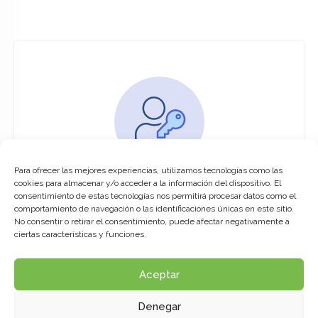
Para ofrecer las mejores experiencias, utilizamos tecnologías como las
You must be logged in to access this
cookies para almacenar y/o acceder a la información del dispositivo. El
course
consentimiento de estas tecnologías nos permitirá procesar datos como el
comportamiento de navegación o las identificaciones únicas en este sitio.
This course is only available for registered
No consentir o retirar el consentimiento, puede afectar negativamente a
users.
ciertas características y funciones.
Aceptar
Click here to login
Denegar