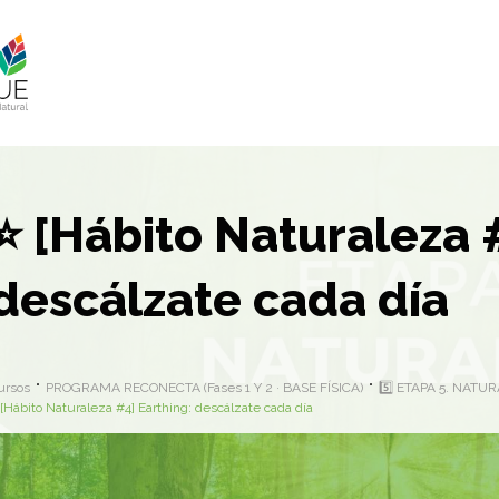
⭐ [Hábito Naturaleza 
descálzate cada día
ursos
PROGRAMA RECONECTA (Fases 1 Y 2 · BASE FÍSICA)
5️⃣ ETAPA 5. NATU
[Hábito Naturaleza #4] Earthing: descálzate cada día