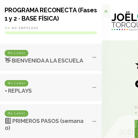
PROGRAMA RECONECTA (Fases
1 y 2 · BASE FÍSICA)
0%
NO EMPEZADO
No Label
👋 BIENVENIDA A LA ESCUELA
No Label
▪️ REPLAYS
C
⭐ 
No Label
0️⃣ PRIMEROS PASOS (semana
0)