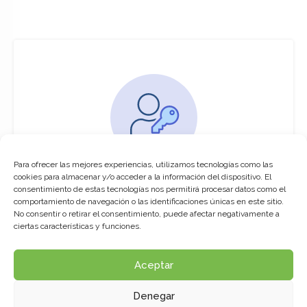
Para ofrecer las mejores experiencias, utilizamos tecnologías como las
You must be logged in to access this
cookies para almacenar y/o acceder a la información del dispositivo. El
course
consentimiento de estas tecnologías nos permitirá procesar datos como el
comportamiento de navegación o las identificaciones únicas en este sitio.
This course is only available for registered
No consentir o retirar el consentimiento, puede afectar negativamente a
users.
ciertas características y funciones.
Aceptar
Click here to login
Denegar