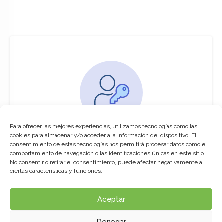
Para ofrecer las mejores experiencias, utilizamos tecnologías como las
You must be logged in to access this
cookies para almacenar y/o acceder a la información del dispositivo. El
course
consentimiento de estas tecnologías nos permitirá procesar datos como el
comportamiento de navegación o las identificaciones únicas en este sitio.
This course is only available for registered
No consentir o retirar el consentimiento, puede afectar negativamente a
users.
ciertas características y funciones.
Aceptar
Click here to login
Denegar