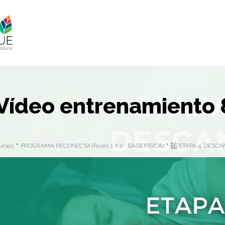
Vídeo entrenamiento 8
ursos
PROGRAMA RECONECTA (Fases 1 Y 2 · BASE FÍSICA)
4️⃣ ETAPA 4. DESC