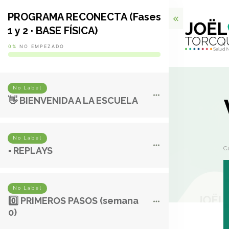
PROGRAMA RECONECTA (Fases
1 y 2 · BASE FÍSICA)
0%
NO EMPEZADO
No Label
👋 BIENVENIDA A LA ESCUELA
No Label
C
▪️ REPLAYS
No Label
0️⃣ PRIMEROS PASOS (semana
0)