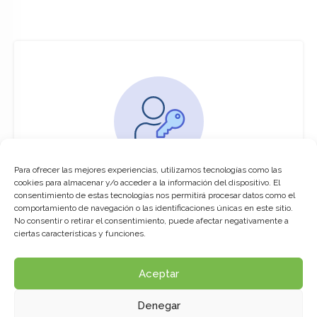
Para ofrecer las mejores experiencias, utilizamos tecnologías como las
You must be logged in to access this
cookies para almacenar y/o acceder a la información del dispositivo. El
course
consentimiento de estas tecnologías nos permitirá procesar datos como el
comportamiento de navegación o las identificaciones únicas en este sitio.
This course is only available for registered
No consentir o retirar el consentimiento, puede afectar negativamente a
users.
ciertas características y funciones.
Aceptar
Click here to login
Denegar