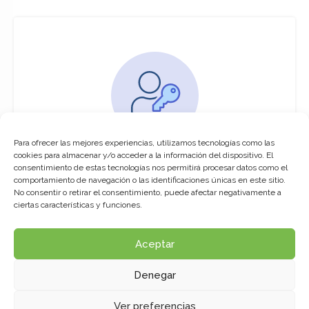
Para ofrecer las mejores experiencias, utilizamos tecnologías como las
You must be logged in to access this
cookies para almacenar y/o acceder a la información del dispositivo. El
course
consentimiento de estas tecnologías nos permitirá procesar datos como el
comportamiento de navegación o las identificaciones únicas en este sitio.
This course is only available for registered
No consentir o retirar el consentimiento, puede afectar negativamente a
users.
ciertas características y funciones.
Aceptar
Click here to login
Denegar
Ver preferencias