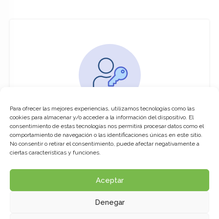
Para ofrecer las mejores experiencias, utilizamos tecnologías como las
You must be logged in to access this
cookies para almacenar y/o acceder a la información del dispositivo. El
course
consentimiento de estas tecnologías nos permitirá procesar datos como el
comportamiento de navegación o las identificaciones únicas en este sitio.
This course is only available for registered
No consentir o retirar el consentimiento, puede afectar negativamente a
users.
ciertas características y funciones.
Aceptar
Click here to login
Denegar