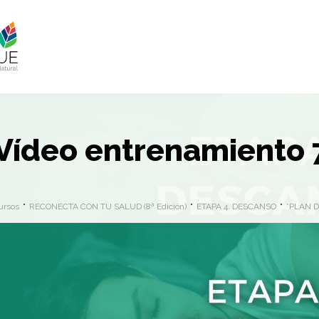
Vídeo entrenamiento 7
ursos
RECONECTA CON TU SALUD (8ª Edición)
ETAPA 4. DESCANSO
*PLAN 