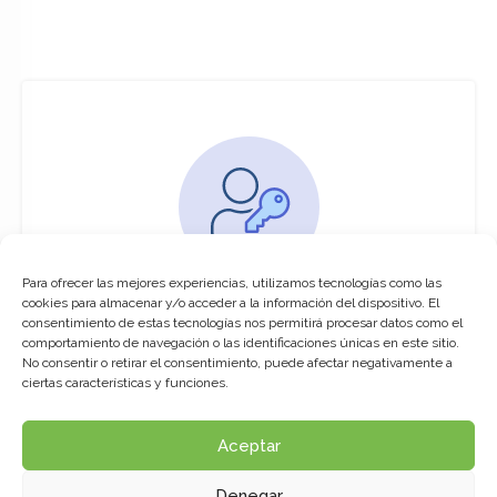
Para ofrecer las mejores experiencias, utilizamos tecnologías como las
You must be logged in to access this
cookies para almacenar y/o acceder a la información del dispositivo. El
course
consentimiento de estas tecnologías nos permitirá procesar datos como el
comportamiento de navegación o las identificaciones únicas en este sitio.
This course is only available for registered
No consentir o retirar el consentimiento, puede afectar negativamente a
users.
ciertas características y funciones.
Aceptar
Click here to login
Denegar