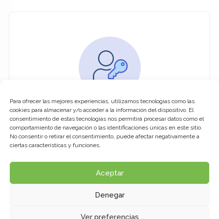
Para ofrecer las mejores experiencias, utilizamos tecnologías como las
You must be logged in to access this
cookies para almacenar y/o acceder a la información del dispositivo. El
course
consentimiento de estas tecnologías nos permitirá procesar datos como el
comportamiento de navegación o las identificaciones únicas en este sitio.
This course is only available for registered
No consentir o retirar el consentimiento, puede afectar negativamente a
users.
ciertas características y funciones.
Aceptar
Click here to login
Denegar
Ver preferencias