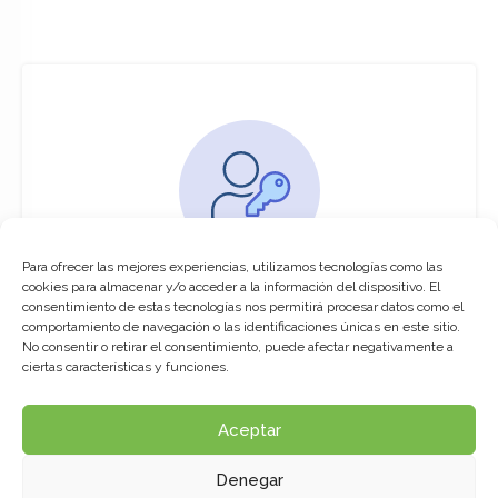
Para ofrecer las mejores experiencias, utilizamos tecnologías como las
You must be logged in to access this
cookies para almacenar y/o acceder a la información del dispositivo. El
course
consentimiento de estas tecnologías nos permitirá procesar datos como el
comportamiento de navegación o las identificaciones únicas en este sitio.
This course is only available for registered
No consentir o retirar el consentimiento, puede afectar negativamente a
users.
ciertas características y funciones.
Aceptar
Click here to login
Denegar