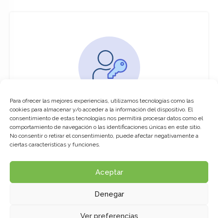
Para ofrecer las mejores experiencias, utilizamos tecnologías como las
You must be logged in to access this
cookies para almacenar y/o acceder a la información del dispositivo. El
course
consentimiento de estas tecnologías nos permitirá procesar datos como el
comportamiento de navegación o las identificaciones únicas en este sitio.
This course is only available for registered
No consentir o retirar el consentimiento, puede afectar negativamente a
users.
ciertas características y funciones.
Aceptar
Click here to login
Denegar
Ver preferencias