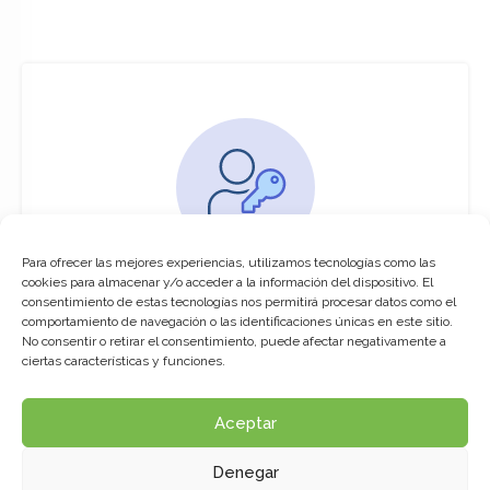
Para ofrecer las mejores experiencias, utilizamos tecnologías como las
You must be logged in to access this
cookies para almacenar y/o acceder a la información del dispositivo. El
course
consentimiento de estas tecnologías nos permitirá procesar datos como el
comportamiento de navegación o las identificaciones únicas en este sitio.
This course is only available for registered
No consentir o retirar el consentimiento, puede afectar negativamente a
users.
ciertas características y funciones.
Aceptar
Click here to login
Denegar