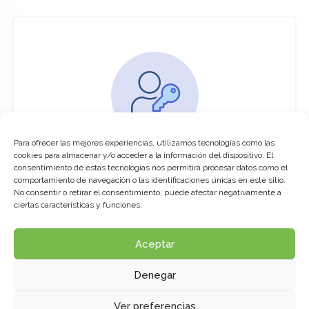
Para ofrecer las mejores experiencias, utilizamos tecnologías como las
You must be logged in to access this
cookies para almacenar y/o acceder a la información del dispositivo. El
course
consentimiento de estas tecnologías nos permitirá procesar datos como el
comportamiento de navegación o las identificaciones únicas en este sitio.
This course is only available for registered
No consentir o retirar el consentimiento, puede afectar negativamente a
users.
ciertas características y funciones.
Aceptar
Click here to login
Denegar
Ver preferencias