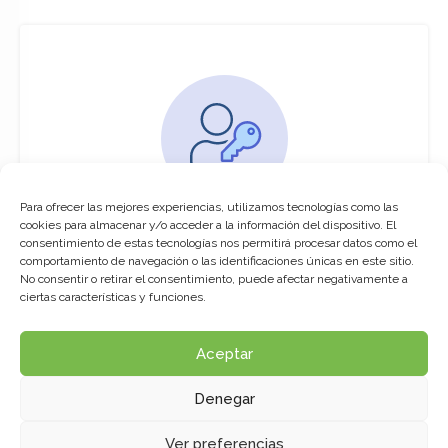
Para ofrecer las mejores experiencias, utilizamos tecnologías como las
You must be logged in to access this
cookies para almacenar y/o acceder a la información del dispositivo. El
course
consentimiento de estas tecnologías nos permitirá procesar datos como el
comportamiento de navegación o las identificaciones únicas en este sitio.
This course is only available for registered
No consentir o retirar el consentimiento, puede afectar negativamente a
users.
ciertas características y funciones.
Aceptar
Click here to login
Denegar
Ver preferencias