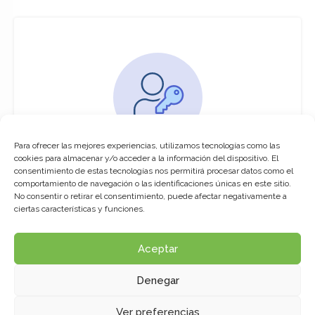
Para ofrecer las mejores experiencias, utilizamos tecnologías como las
You must be logged in to access this
cookies para almacenar y/o acceder a la información del dispositivo. El
course
consentimiento de estas tecnologías nos permitirá procesar datos como el
comportamiento de navegación o las identificaciones únicas en este sitio.
This course is only available for registered
No consentir o retirar el consentimiento, puede afectar negativamente a
users.
ciertas características y funciones.
Aceptar
Click here to login
Denegar
Ver preferencias