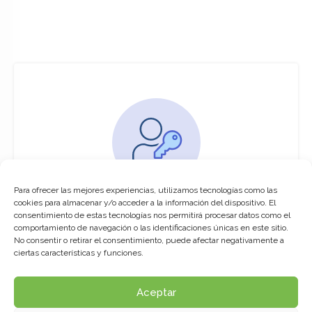
Para ofrecer las mejores experiencias, utilizamos tecnologías como las
You must be logged in to access this
cookies para almacenar y/o acceder a la información del dispositivo. El
course
consentimiento de estas tecnologías nos permitirá procesar datos como el
comportamiento de navegación o las identificaciones únicas en este sitio.
This course is only available for registered
No consentir o retirar el consentimiento, puede afectar negativamente a
users.
ciertas características y funciones.
Aceptar
Click here to login