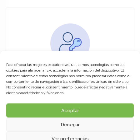
Para ofrecer las mejores experiencias, utilizamos tecnologías como las
You must be logged in to access this
cookies para almacenar y/o acceder a la información del dispositivo. El
course
consentimiento de estas tecnologías nos permitirá procesar datos como el
comportamiento de navegación o las identificaciones únicas en este sitio.
This course is only available for registered
No consentir o retirar el consentimiento, puede afectar negativamente a
users.
ciertas características y funciones.
Aceptar
Click here to login
Denegar
Ver preferencias