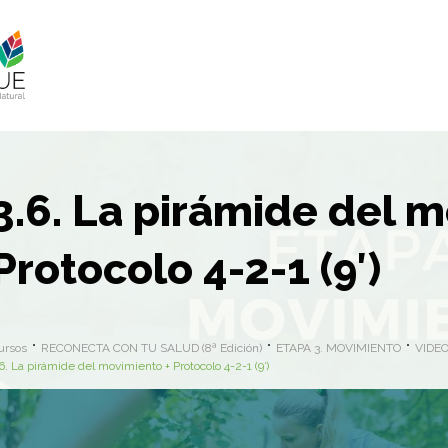
3.6. La pirámide del 
Protocolo 4-2-1 (9′)
ursos
RECONECTA CON TU SALUD (8ª Edición)
ETAPA 3. MOVIMIENTO
VIDE
6. La pirámide del movimiento + Protocolo 4-2-1 (9′)