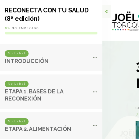
RECONECTA CON TU SALUD
(8ª edición)
0%
NO EMPEZADO
No Label
INTRODUCCIÓN
No Label
ETAPA 1. BASES DE LA
RECONEXIÓN
C
3.
No Label
ETAPA 2. ALIMENTACIÓN