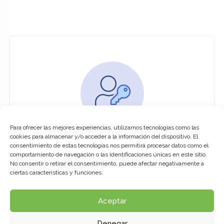
Para ofrecer las mejores experiencias, utilizamos tecnologías como las
You must be logged in to access this
cookies para almacenar y/o acceder a la información del dispositivo. El
course
consentimiento de estas tecnologías nos permitirá procesar datos como el
comportamiento de navegación o las identificaciones únicas en este sitio.
This course is only available for registered
No consentir o retirar el consentimiento, puede afectar negativamente a
users.
ciertas características y funciones.
Aceptar
Click here to login
Denegar