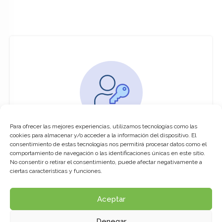
Para ofrecer las mejores experiencias, utilizamos tecnologías como las
You must be logged in to access this
cookies para almacenar y/o acceder a la información del dispositivo. El
course
consentimiento de estas tecnologías nos permitirá procesar datos como el
comportamiento de navegación o las identificaciones únicas en este sitio.
This course is only available for registered
No consentir o retirar el consentimiento, puede afectar negativamente a
users.
ciertas características y funciones.
Aceptar
Click here to login
Denegar