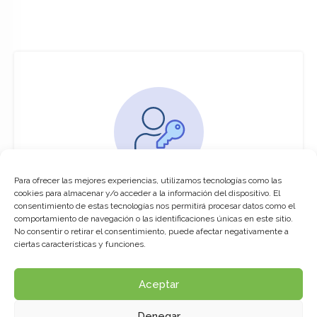
Para ofrecer las mejores experiencias, utilizamos tecnologías como las
You must be logged in to access this
cookies para almacenar y/o acceder a la información del dispositivo. El
course
consentimiento de estas tecnologías nos permitirá procesar datos como el
comportamiento de navegación o las identificaciones únicas en este sitio.
This course is only available for registered
No consentir o retirar el consentimiento, puede afectar negativamente a
users.
ciertas características y funciones.
Aceptar
Click here to login
Denegar