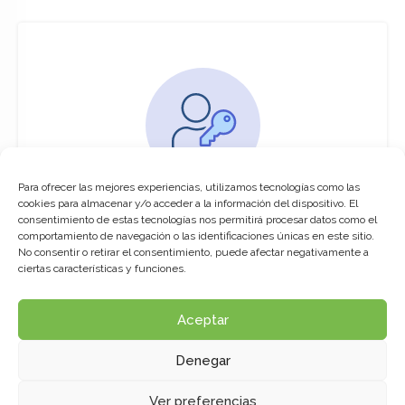
Para ofrecer las mejores experiencias, utilizamos tecnologías como las
You must be logged in to access this
cookies para almacenar y/o acceder a la información del dispositivo. El
course
consentimiento de estas tecnologías nos permitirá procesar datos como el
comportamiento de navegación o las identificaciones únicas en este sitio.
This course is only available for registered
No consentir o retirar el consentimiento, puede afectar negativamente a
users.
ciertas características y funciones.
Aceptar
Click here to login
Denegar
Ver preferencias