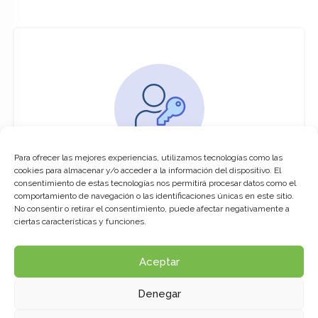
Para ofrecer las mejores experiencias, utilizamos tecnologías como las
You must be logged in to access this
cookies para almacenar y/o acceder a la información del dispositivo. El
course
consentimiento de estas tecnologías nos permitirá procesar datos como el
comportamiento de navegación o las identificaciones únicas en este sitio.
This course is only available for registered
No consentir o retirar el consentimiento, puede afectar negativamente a
users.
ciertas características y funciones.
Aceptar
Click here to login
Denegar