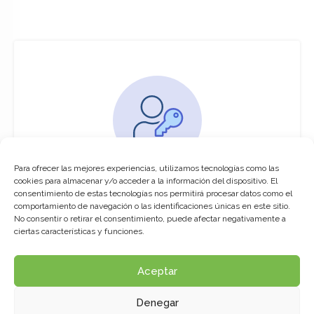
Para ofrecer las mejores experiencias, utilizamos tecnologías como las
You must be logged in to access this
cookies para almacenar y/o acceder a la información del dispositivo. El
course
consentimiento de estas tecnologías nos permitirá procesar datos como el
comportamiento de navegación o las identificaciones únicas en este sitio.
This course is only available for registered
No consentir o retirar el consentimiento, puede afectar negativamente a
users.
ciertas características y funciones.
Aceptar
Click here to login
Denegar