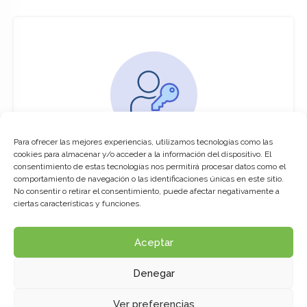
Para ofrecer las mejores experiencias, utilizamos tecnologías como las
You must be logged in to access this
cookies para almacenar y/o acceder a la información del dispositivo. El
course
consentimiento de estas tecnologías nos permitirá procesar datos como el
comportamiento de navegación o las identificaciones únicas en este sitio.
This course is only available for registered
No consentir o retirar el consentimiento, puede afectar negativamente a
users.
ciertas características y funciones.
Aceptar
Click here to login
Denegar
Ver preferencias