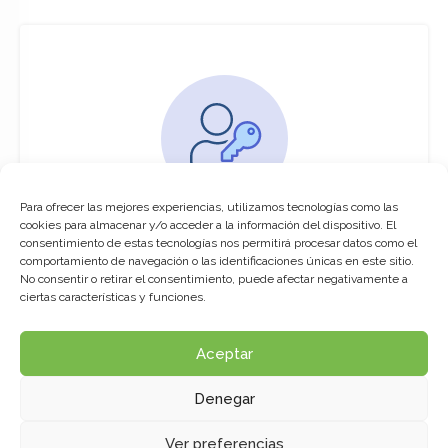
Para ofrecer las mejores experiencias, utilizamos tecnologías como las
You must be logged in to access this
cookies para almacenar y/o acceder a la información del dispositivo. El
course
consentimiento de estas tecnologías nos permitirá procesar datos como el
comportamiento de navegación o las identificaciones únicas en este sitio.
This course is only available for registered
No consentir o retirar el consentimiento, puede afectar negativamente a
users.
ciertas características y funciones.
Aceptar
Click here to login
Denegar
Ver preferencias