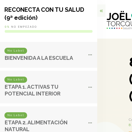
RECONECTA CON TU SALUD
(9ª edición)
0%
NO EMPEZADO
No Label
BIENVENIDA A LA ESCUELA
No Label
ETAPA 1. ACTIVAS TU
POTENCIAL INTERIOR
No Label
C
ETAPA 2. ALIMENTACIÓN
8.
NATURAL