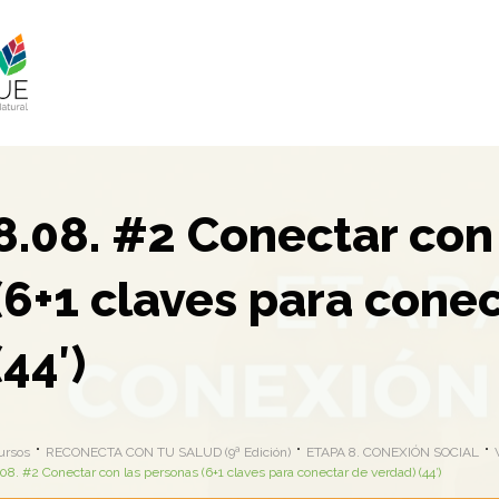
8.08. #2 Conectar con
(6+1 claves para cone
(44′)
ursos
RECONECTA CON TU SALUD (9ª Edición)
ETAPA 8. CONEXIÓN SOCIAL
08. #2 Conectar con las personas (6+1 claves para conectar de verdad) (44′)