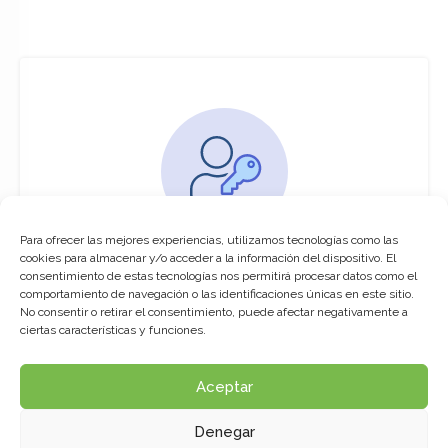
Para ofrecer las mejores experiencias, utilizamos tecnologías como las
You must be logged in to access this
cookies para almacenar y/o acceder a la información del dispositivo. El
course
consentimiento de estas tecnologías nos permitirá procesar datos como el
comportamiento de navegación o las identificaciones únicas en este sitio.
This course is only available for registered
No consentir o retirar el consentimiento, puede afectar negativamente a
users.
ciertas características y funciones.
Aceptar
Click here to login
Denegar