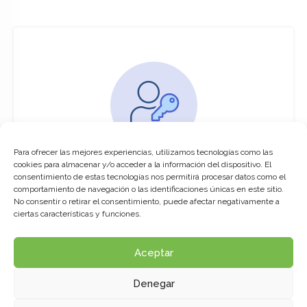
Para ofrecer las mejores experiencias, utilizamos tecnologías como las
You must be logged in to access this
cookies para almacenar y/o acceder a la información del dispositivo. El
course
consentimiento de estas tecnologías nos permitirá procesar datos como el
comportamiento de navegación o las identificaciones únicas en este sitio.
This course is only available for registered
No consentir o retirar el consentimiento, puede afectar negativamente a
users.
ciertas características y funciones.
Aceptar
Click here to login
Denegar